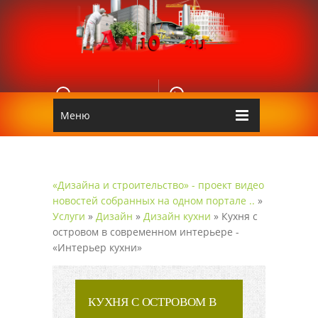
E-MAIL
КОНТАКТЫ
Edgarpo26@gmail.com
Аnio
Меню
«Дизайна и строительство» - проект видео
новостей собранных на одном портале ..
»
Услуги
»
Дизайн
»
Дизайн кухни
» Кухня с
островом в современном интерьере -
«Интерьер кухни»
КУХНЯ С ОСТРОВОМ В