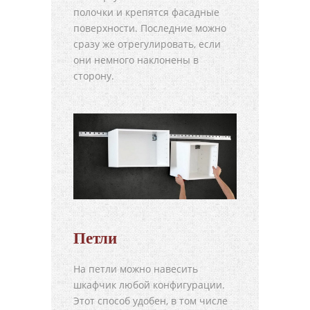
полочки и крепятся фасадные
поверхности. Последние можно
сразу же отрегулировать, если
они немного наклонены в
сторону.
Петли
На петли можно навесить
шкафчик любой конфигурации.
Этот способ удобен, в том числе