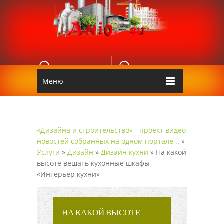
E-MAIL
КОНТАКТЫ
Edgarpo26@gmail.com
Аnio
Меню
«Дизайна и строительство» - проект видео
новостей собранных на одном портале ..
»
Услуги
»
Дизайн
»
Дизайн кухни
» На какой
высоте вешать кухонные шкафы -
«Интерьер кухни»
НА КАКОЙ ВЫСОТЕ