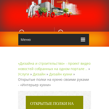
E-MAIL
КОНТАКТЫ
Edgarpo26@gmail.com
Аnio
Меню
«Дизайна и строительство» - проект видео
новостей собранных на одном портале ..
»
Услуги
»
Дизайн
»
Дизайн кухни
»
Открытые полки на кухню своими руками
- «Интерьер кухни»
ОТКРЫТЫЕ ПОЛКИ НА