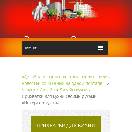
E-MAIL
КОНТАКТЫ
Edgarpo26@gmail.com
Аnio
Меню
«Дизайна и строительство» - проект видео
новостей собранных на одном портале ..
»
Услуги
»
Дизайн
»
Дизайн кухни
»
Прихватки для кухни своими руками -
«Интерьер кухни»
ПРИХВАТКИ ДЛЯ КУХНИ