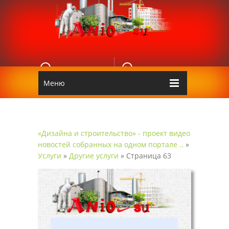
E-MAIL
КОНТАКТЫ
Edgarpo26@gmail.com
Аnio
Меню
«Дизайна и строительство» - проект видео
новостей собранных на одном портале ..
»
Услуги
»
Другие услуги
» Страница 63