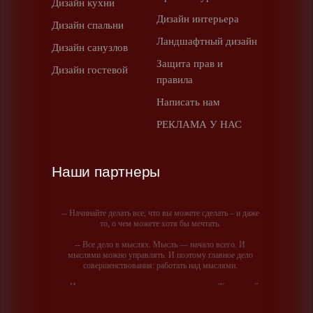
Дизайн кухни
Дизайн интерьера
Дизайн спальни
Ландшафтный дизайн
Дизайн санузлов
Защита прав и
Дизайн гостевой
правила
Написать нам
РЕКЛАМА У НАС
Наши партнеры
-- Начинайте делать все, что вы можете сделать – и даже
то, о чем можете хотя бы мечтать.
-- Все дело в мыслях. Мысль — начало всего. И
мыслями можно управлять. И поэтому главное дело
совершенствования: работать над мыслями.
-- Идите уверенно по направлению к мечте. Живите той
жизнью, которую вы сами себе придумали.