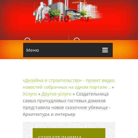
E-MAIL
КОНТАКТЫ
Edgarpo26@gmail.com
Аnio
Меню
«Дизайна и строительство» - проект видео
новостей собранных на одном портале ..
»
Услуги
»
Другие услуги
» Создательница
самых причудливых гостевых домиков
представила новое сказочное убежище -
Архитектура и интерьер
СОЗДАТЕЛЬНИЦА