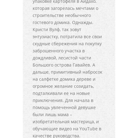
упаковке картофеля в Айдахо,
которая загорелась мечтами о
строительстве необычного
гостевого домика. Однажды.
Кристи Вулф, так зовут
энтузиастку, потратила все свои
скудные сбережения на покупку
заброшенного участка в
дождливой, лесистой части
Большого острова Гавайев. А
дальше, примитивный набросок
на салфетке домика дереве и
огромное желание созидать,
подталкивали ее на новые
приключения. Для начала в
помощь увлеченной девушке
были лишь мама –
изобретательная мастерица, и
обучающие видео на YouTube в
качестве руководства.