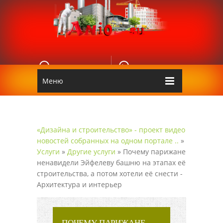
E-MAIL
КОНТАКТЫ
Edgarpo26@gmail.com
Аnio
Меню
«Дизайна и строительство» - проект видео
новостей собранных на одном портале ..
»
Услуги
»
Другие услуги
» Почему парижане
ненавидели Эйфелеву башню на этапах её
строительства, а потом хотели её снести -
Архитектура и интерьер
ПОЧЕМУ ПАРИЖАНЕ