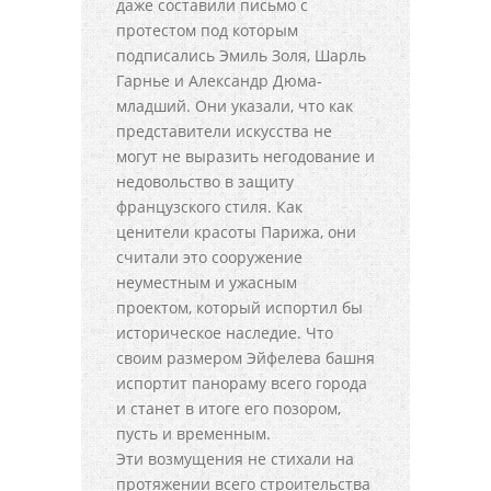
даже составили письмо с
протестом под которым
подписались Эмиль Золя, Шарль
Гарнье и Александр Дюма-
младший. Они указали, что как
представители искусства не
могут не выразить негодование и
недовольство в защиту
французского стиля. Как
ценители красоты Парижа, они
считали это сооружение
неуместным и ужасным
проектом, который испортил бы
историческое наследие. Что
своим размером Эйфелева башня
испортит панораму всего города
и станет в итоге его позором,
пусть и временным.
Эти возмущения не стихали на
протяжении всего строительства