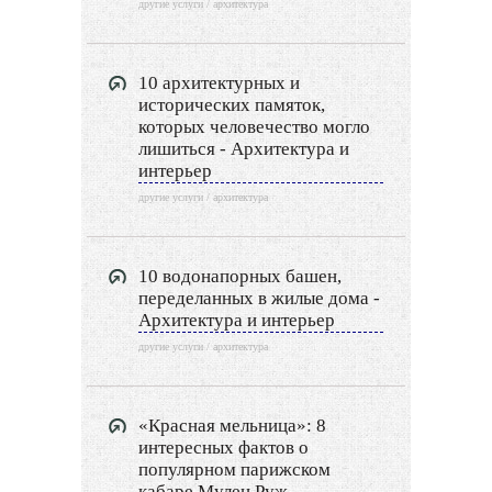
другие услуги / архитектура
10 архитектурных и
исторических памяток,
которых человечество могло
лишиться - Архитектура и
интерьер
другие услуги / архитектура
10 водонапорных башен,
переделанных в жилые дома -
Архитектура и интерьер
другие услуги / архитектура
«Красная мельница»: 8
интересных фактов о
популярном парижском
кабаре Мулен Руж -