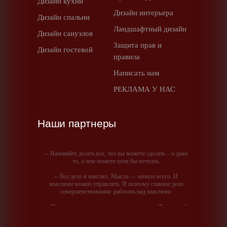
Дизайн кухни
Дизайн интерьера
Дизайн спальни
Ландшафтный дизайн
Дизайн санузлов
Защита прав и
Дизайн гостевой
правила
Написать нам
РЕКЛАМА У НАС
Наши партнеры
-- Начинайте делать все, что вы можете сделать – и даже
то, о чем можете хотя бы мечтать.
-- Все дело в мыслях. Мысль — начало всего. И
мыслями можно управлять. И поэтому главное дело
совершенствования: работать над мыслями.
-- Идите уверенно по направлению к мечте. Живите той
жизнью, которую вы сами себе придумали.