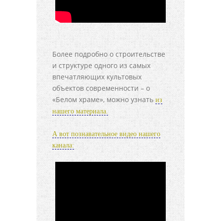
Более подробно о строительстве
и структуре одного из самых
впечатляющих культовых
объектов современности – о
«Белом храме», можно узнать
из
нашего материала.
А вот познавательное видео нашего
канала: