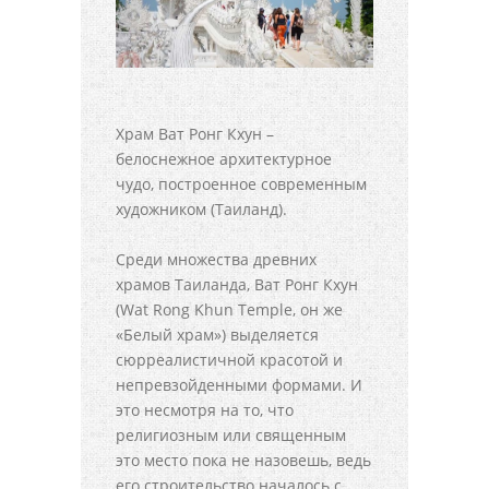
Храм Ват Ронг Кхун –
белоснежное архитектурное
чудо, построенное современным
художником (Таиланд).
Среди множества древних
храмов Таиланда, Ват Ронг Кхун
(Wat Rong Khun Temple, он же
«Белый храм») выделяется
сюрреалистичной красотой и
непревзойденными формами. И
это несмотря на то, что
религиозным или священным
это место пока не назовешь, ведь
его строительство началось с