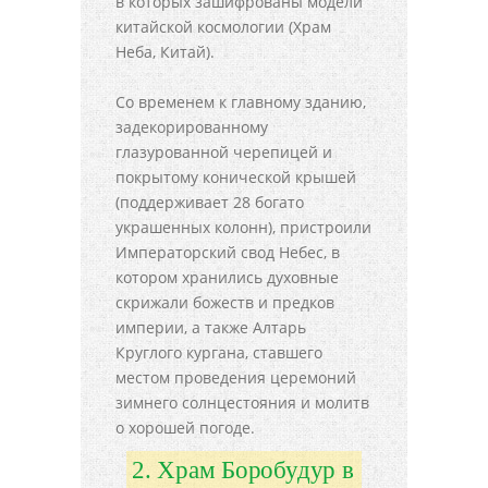
в которых зашифрованы модели
китайской космологии (Храм
Неба, Китай).
Со временем к главному зданию,
задекорированному
глазурованной черепицей и
покрытому конической крышей
(поддерживает 28 богато
украшенных колонн), пристроили
Императорский свод Небес, в
котором хранились духовные
скрижали божеств и предков
империи, а также Алтарь
Круглого кургана, ставшего
местом проведения церемоний
зимнего солнцестояния и молитв
о хорошей погоде.
2. Храм Боробудур в