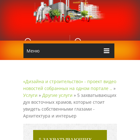
E-MAIL
КОНТАКТЫ
Edgarpo26@gmail.com
Аnio
Меню
«Дизайна и строительство» - проект видео
новостей собранных на одном портале ..
»
Услуги
»
Другие услуги
» 5 захватывающих
дух восточных храмов, которые стоит
увидеть собственными глазами -
Архитектура и интерьер
5 ЗАХВАТЫВАЮЩИХ