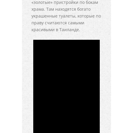
«золотые» пристройки по бокам
храма. Там находятся богато
украшенные туалеты, которые по
праву считаются самыми
красивыми в Таиланде.