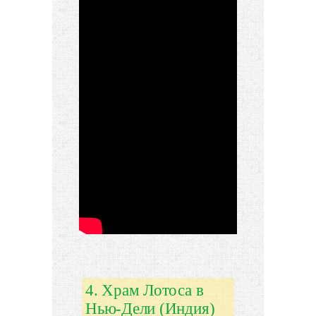
4. Храм Лотоса в
Нью-Дели (Индия)