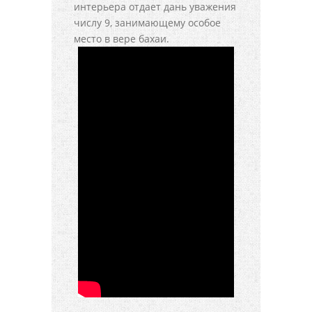
интерьера отдает дань уважения
числу 9, занимающему особое
место в вере бахаи.