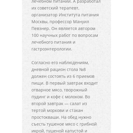
лечебном питании. А разработал
их советский терапевт,
организатор Института питания
Москвы, профессор Мануил
Певзнер. Он является автором
100 научных работ по вопросам
лечебного питания и
гастроэнтерологии.
Согласно его наблюдениям,
дневной рацион стола №8
должен состоять из 6 приемов
пищи. В первый завтрак входит
отварное мясо, творожный
пудинг и кофе с молоком. Во
второй завтрак — салат из
тертой моркови и стакан
простокваши. На обед нужно
съесть тушеное мясо с грибной
икрой, тушеной капустой и