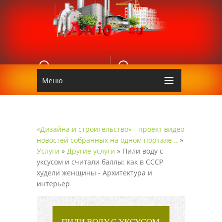
E-MAIL
КОНТАКТЫ
Edgarpo26@gmail.com
Аnio
Меню
«Дизайна и строительство» - проект видео
новостей собранных на одном портале ..
»
Услуги
»
Другие услуги
» Пили воду с
уксусом и считали баллы: как в СССР
худели женщины - Архитектура и
интерьер
ПИЛИ ВОДУ С УКСУСОМ