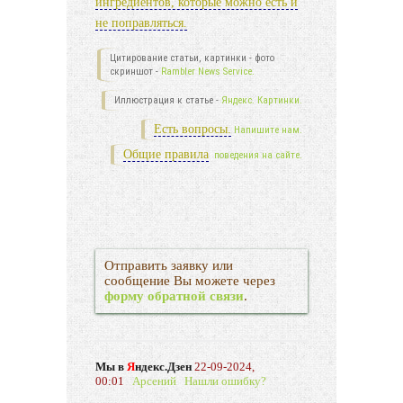
ингредиентов, которые можно есть и
не поправляться.
Цитирование статьи, картинки - фото
скриншот -
Rambler News Service.
Иллюстрация к статье -
Яндекс. Картинки.
Есть вопросы.
Напишите нам.
Общие правила
поведения на сайте.
Отправить заявку или
сообщение Вы можете через
форму обратной связи
.
Мы в
Я
ндекс.Дзен
22-09-2024,
00:01
Арсений
Нашли ошибку?