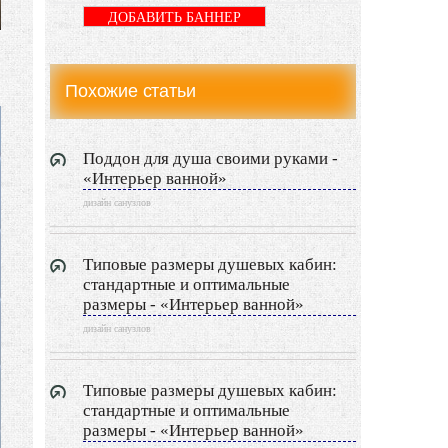
Дизайн санузлов
ДОБАВИТЬ БАННЕР
Дизайн гостевой
Похожие статьи
Дизайн детской
Дизайн балкона
Поддон для душа своими руками -
«Интерьер ванной»
Дизайн сауны
дизайн санузлов
Дизайн прихожей
Типовые размеры душевых кабин:
стандартные и оптимальные
Дизайн гардеробной
размеры - «Интерьер ванной»
дизайн санузлов
Экстерьер
Декор
Типовые размеры душевых кабин:
стандартные и оптимальные
Двор и сад
размеры - «Интерьер ванной»