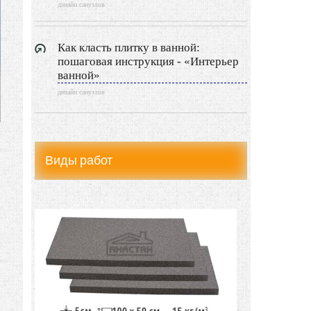
дизайн санузлов
Архитектура
Дизайн интерьера
Как класть плитку в ванной:
пошаговая инструкция - «Интерьер
ванной»
Ландшафтный дизайн
дизайн санузлов
LIMITED EDITION
Видео новости
Виды работ
Дизайн разное
Другие услуги