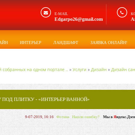
E-MAIL
К
Edgarpo26@gmail.com
А
АЙН
ИНТЕРЬЕР
ЛАНДШАФТ
ЗАЯВКА ОНЛАЙН!
й собранных на одном портале ..
»
Услуги
»
Дизайн
»
Дизайн сан
 ПОД ПЛИТКУ - «ИНТЕРЬЕР ВАННОЙ»
9-07-2019, 16:16
Фотина
Нашли ошибку?
Мы в
Я
ндекс.Дзе