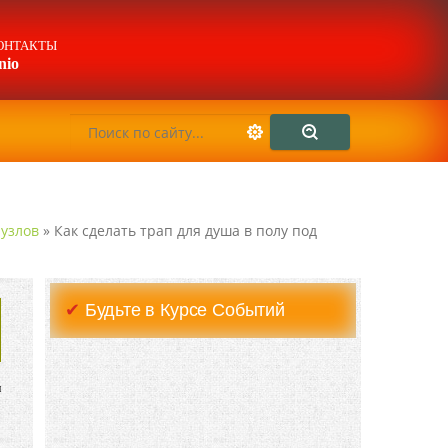
ОНТАКТЫ
nio
узлов
» Как сделать трап для душа в полу под
✔
Будьте в Курсе Событий
н