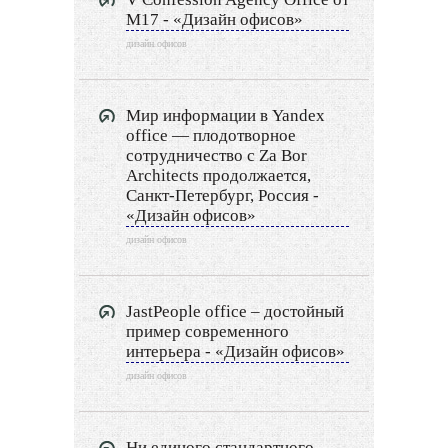
Дизайн сауны
M17 - «Дизайн офисов»
дизайн офисов
Дизайн прихожей
Дизайн гардеробной
Мир информации в Yandex
office — плодотворное
Экстерьер
сотрудничество с Za Bor
Architects продолжается,
Декор
Санкт-Петербург, Россия -
«Дизайн офисов»
Двор и сад
дизайн офисов
Архитектура
JastPeople office – достойный
Дизайн интерьера
пример современного
интерьера - «Дизайн офисов»
Ландшафтный дизайн
дизайн офисов
LIMITED EDITION
Ни единого стандартного