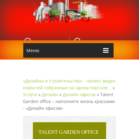
E-MAIL
КОНТАКТЫ
Edgarpo26@gmail.com
Аnio
Меню
«Дизайна и строительство» - проект видео
новостей собранных на одном портале ..
»
Услуги
»
Дизайн
»
Дизайн офисов
» Talent
Garden office – наполните жизнь красками
- «Дизайн офисов»
TALENT GARDEN OFFICE