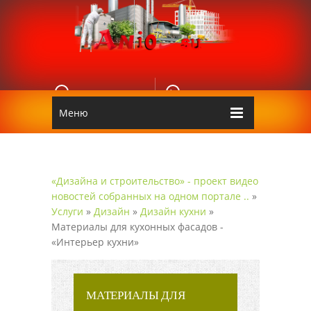
E-MAIL
КОНТАКТЫ
Edgarpo26@gmail.com
Аnio
Меню
«Дизайна и строительство» - проект видео
новостей собранных на одном портале ..
»
Услуги
»
Дизайн
»
Дизайн кухни
»
Материалы для кухонных фасадов -
«Интерьер кухни»
МАТЕРИАЛЫ ДЛЯ