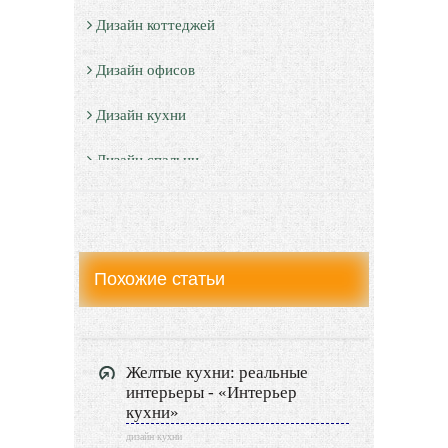
Дизайн коттеджей
Дизайн офисов
Дизайн кухни
Дизайн спальни
Дизайн санузлов
Дизайн гостевой
Похожие статьи
Дизайн детской
Дизайн балкона
Желтые кухни: реальные
Дизайн сауны
интерьеры - «Интерьер
кухни»
Дизайн прихожей
дизайн кухни