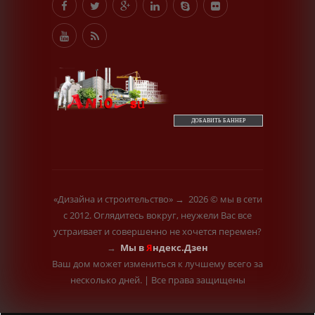
пропустить его мимо ушей. Он никогда не бывает
полезен никому, кроме того, кто его дал.
-- Люблю давать советы и очень не люблю, когда их дают
мне.
ДОБАВИТЬ БАННЕР
«Дизайна и строительство»
→
2026
© мы в сети
с 2012. Оглядитесь вокруг, неужели Вас все
устраивает и совершенно не хочется перемен?
→
Мы в
Я
ндекс.Дзен
Ваш дом может измениться к лучшему всего за
несколько дней.
|
Все права защищены