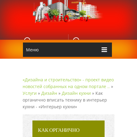
E-MAIL
КОНТАКТЫ
Edgarpo26@gmail.com
Аnio
Меню
«Дизайна и строительство» - проект видео
новостей собранных на одном портале ..
»
Услуги
»
Дизайн
»
Дизайн кухни
» Как
органично вписать технику в интерьер
кухни - «Интерьер кухни»
КАК ОРГАНИЧНО