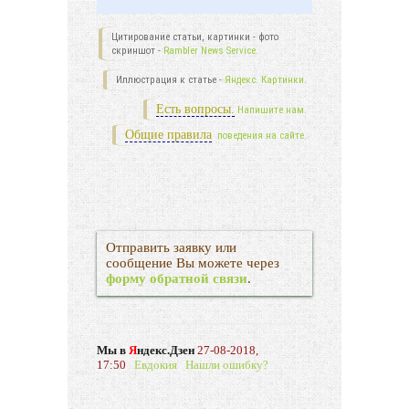
Цитирование статьи, картинки - фото
скриншот -
Rambler News Service.
Иллюстрация к статье -
Яндекс. Картинки.
Есть вопросы.
Напишите нам.
Общие правила
поведения на сайте.
Отправить заявку или
сообщение Вы можете через
форму обратной связи
.
Мы в
Я
ндекс.Дзен
27-08-2018,
17:50
Евдокия
Нашли ошибку?