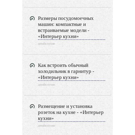
Дизайн гардеробной
Размеры посудомоечных
Экстерьер
машин: компактные и
встраиваемые модели -
Декор
«Интерьер кухни»
дизайн кухни
Двор и сад
Архитектура
Как встроить обычный
холодильник в гарнитур -
Дизайн интерьера
«Интерьер кухни»
дизайн кухни
Ландшафтный дизайн
LIMITED EDITION
Размещение и установка
розеток на кухне - «Интерьер
Видео новости
кухни»
дизайн кухни
Дизайн разное