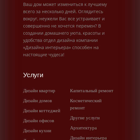
Ваш дом может измениться к лучшему
всего за несколько дней. Оглядитесь
вокруг, неужели Вас все устраивает и
совершенно не хочется перемен? В
создании домашнего уюта, красоты и
удобства отдел дизайна компании
«Дизайна интерьера» способен на
настоящие чудеса!
Услуги
Дизайн квартир
Капитальный ремонт
Дизайн домов
Косметический
ремонт
Дизайн коттеджей
Другие услуги
Дизайн офисов
Архитектура
Дизайн кухни
Дизайн интерьера