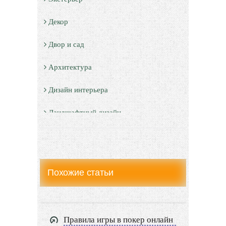
Декор
Двор и сад
Архитектура
Дизайн интерьера
Ландшафтный дизайн
LIMITED EDITION
Видео новости
Похожие статьи
Дизайн разное
Другие услуги
Правила игры в покер онлайн