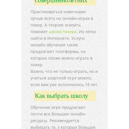
совершеннолетних
Практиковаться новичками
лучше всего на онлайн-играх в
покер. А теорию освоить
поможет
школа покера
. Их легко
найти в Интернете. Услуги
онлайн обучения также
предлагают платформы, на
которых позже можно играть в
покер.
Важно, что не только играть, но и
учиться азартной игре можно,
если вам уже исполнилось 18 лет.
Как выбрать школу
Обучение игре предлагают
почти все большие онлайн-
ресурсы. Рекомендуется
выбирать те, у которых большое