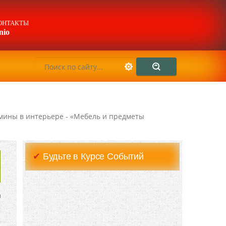
ОНТАКТЫ
nio
мины в интерьере - «Мебель и предметы
✔
Будьте в Курсе Событий
н