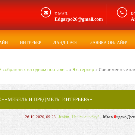
E-MAIL
К
Edgarpo26@gmail.com
А
АЙН
ИНТЕРЬЕР
ЛАНДШАФТ
ЗАЯВКА ОНЛАЙН!
й собранных на одном портале ..
»
Экстерьер
» Современные ка
- «МЕБЕЛЬ И ПРЕДМЕТЫ ИНТЕРЬЕРА»
26-10-2020, 09:23
Jenkin
Нашли ошибку?
Мы в
Я
ндекс.Дзе