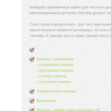
Выбирая современный камин для частного дома
композиционным центром, поэтому должен га
Стоит сразу определиться – для чего вам нуж
оригинального элемента интерьера. От этого 
топлива. И, прежде всего, камин должен быть
Камины с дымоходом
-
встроенные камины
-
пристенные камины
-
угловые камины
-
островные камины
Электрические камины
Биокамины
Выводы – какой камин предпочесть
?