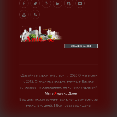
пропустить его мимо ушей. Он никогда не бывает
полезен никому, кроме того, кто его дал.
-- Люблю давать советы и очень не люблю, когда их дают
мне.
ДОБАВИТЬ БАННЕР
«Дизайна и строительство»
→
2026
© мы в сети
с 2012. Оглядитесь вокруг, неужели Вас все
устраивает и совершенно не хочется перемен?
→
Мы в
Я
ндекс.Дзен
Ваш дом может измениться к лучшему всего за
несколько дней.
|
Все права защищены