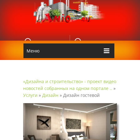
E-MAIL
КОНТАКТЫ
Edgarpo26@gmail.com
Аnio
Меню
«Дизайна и строительство» - проект видео
новостей собранных на одном портале ..
»
Услуги
»
Дизайн
» Дизайн гостевой