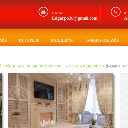
E-MAIL
К
Edgarpo26@gmail.com
А
АЙН
ИНТЕРЬЕР
ЛАНДШАФТ
ЗАЯВКА ОНЛАЙН!
й собранных на одном портале ..
»
Услуги
»
Дизайн
» Дизайн гос