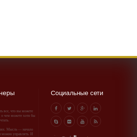
неры
Социальные сети
ть все, что вы можете
о, о чем можете хотя бы
чтать.
слях. Мысль — начало
и можно управлять. И