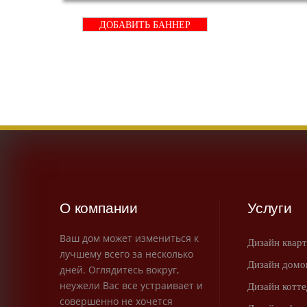
ДОБАВИТЬ БАННЕР
О компании
Услуги
Ваш дом может измениться к
Дизайн квар
лучшему всего за несколько
Дизайн домо
дней. Оглядитесь вокруг,
неужели Вас все устраивает и
Дизайн котт
совершенно не хочется