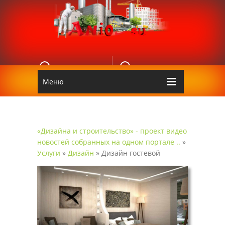
E-MAIL
КОНТАКТЫ
Edgarpo26@gmail.com
Аnio
Меню
«Дизайна и строительство» - проект видео
новостей собранных на одном портале ..
»
Услуги
»
Дизайн
» Дизайн гостевой