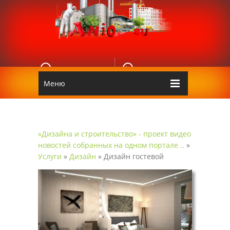
E-MAIL
КОНТАКТЫ
Edgarpo26@gmail.com
Аnio
Меню
«Дизайна и строительство» - проект видео
новостей собранных на одном портале ..
»
Услуги
»
Дизайн
» Дизайн гостевой